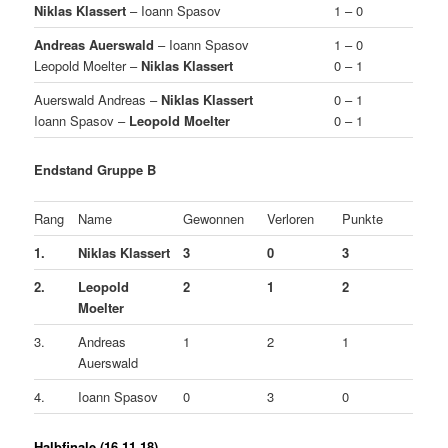
Niklas Klassert
– Ioann Spasov
1 – 0
Andreas Auerswald
– Ioann Spasov
1 – 0
Leopold Moelter –
Niklas Klassert
0 – 1
Auerswald Andreas –
Niklas Klassert
0 – 1
Ioann Spasov –
Leopold Moelter
0 – 1
Endstand Gruppe B
Rang
Name
Gewonnen
Verloren
Punkte
1.
Niklas Klassert
3
0
3
2.
Leopold
2
1
2
Moelter
3.
Andreas
1
2
1
Auerswald
4.
Ioann Spasov
0
3
0
Halbfinale (16.11.18)