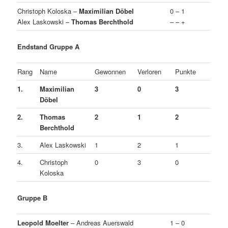
Christoph Koloska –
Maximilian Döbel
0 – 1
Alex Laskowski –
Thomas Berchthold
– – +
Endstand Gruppe A
Rang
Name
Gewonnen
Verloren
Punkte
1.
Maximilian
3
0
3
Döbel
2.
Thomas
2
1
2
Berchthold
3.
Alex Laskowski
1
2
1
4.
Christoph
0
3
0
Koloska
Gruppe B
Leopold Moelter
– Andreas Auerswald
1 – 0