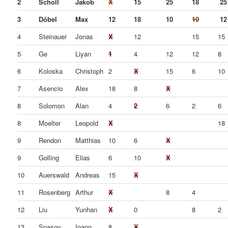
2
Scholl
Jakob
X
15
25
18
25
3
Döbel
Max
12
18
10
10
12
4
Steinauer
Jonas
X
12
15
15
5
Ge
Liyan
1
4
12
12
8
6
Koloska
Christoph
2
X
15
6
10
7
Asencio
Alex
18
8
X
8
Solomon
Alan
4
2
6
2
6
8
Moelter
Leopold
X
18
9
Rendon
Matthias
10
6
X
9
Golling
Elias
6
10
X
10
Auerswald
Andreas
15
X
11
Rosenberg
Arthur
X
8
4
12
Liu
Yunhan
X
0
8
2
13
Spasov
Ioann
8
X