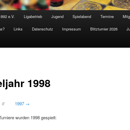
1892 e.V.
Ligabetrieb
Jugend
Spielabend
Termine
Mitg
as?
Links
Datenschutz
Impressum
Blitzturnier 2026
J
eljahr 1998
//
1997 →
urniere wurden 1998 gespielt: