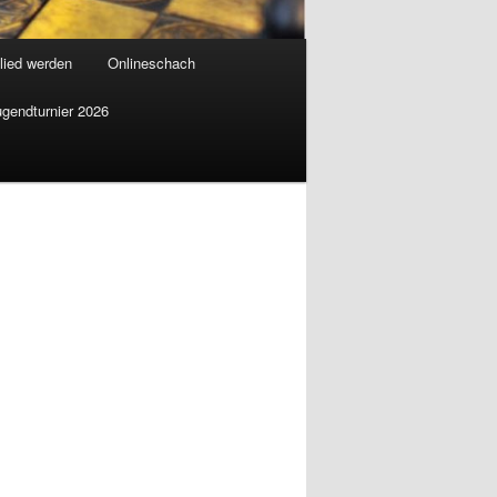
lied werden
Onlineschach
ugendturnier 2026