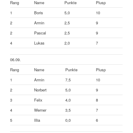
Rang
Name
Punkte
Plusp
1
Boris
5,0
10
2
Armin
2,5
9
2
Pascal
2,5
9
4
Lukas
2,0
7
06.09.
Rang
Name
Punkte
Plusp
1
Armin
7,5
10
2
Norbert
5,0
9
3
Felix
4,0
8
4
Werner
3,5
7
5
Illia
0,0
6