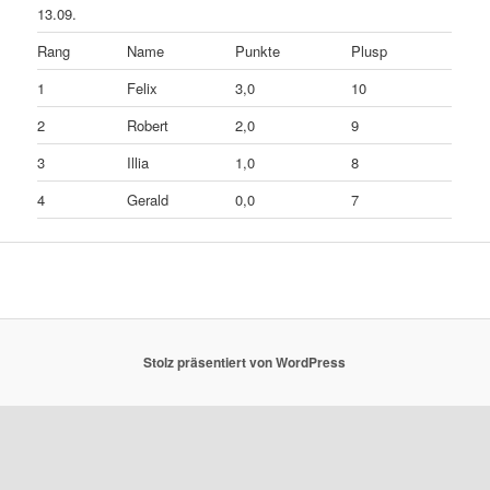
13.09.
Rang
Name
Punkte
Plusp
1
Felix
3,0
10
2
Robert
2,0
9
3
Illia
1,0
8
4
Gerald
0,0
7
Stolz präsentiert von WordPress