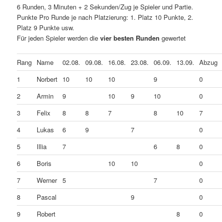
6 Runden, 3 Minuten + 2 Sekunden/Zug je Spieler und Partie.
Punkte Pro Runde je nach Platzierung: 1. Platz 10 Punkte, 2.
Platz 9 Punkte usw.
Für jeden Spieler werden die
vier besten Runden
gewertet
Rang
Name
02.08.
09.08.
16.08.
23.08.
06.09.
13.09.
Abzug
1
Norbert
10
10
10
9
0
2
Armin
9
10
9
10
0
3
Felix
8
8
7
8
10
7
4
Lukas
6
9
7
0
5
Illia
7
6
8
0
6
Boris
10
10
0
7
Werner
5
7
0
8
Pascal
9
0
9
Robert
8
0