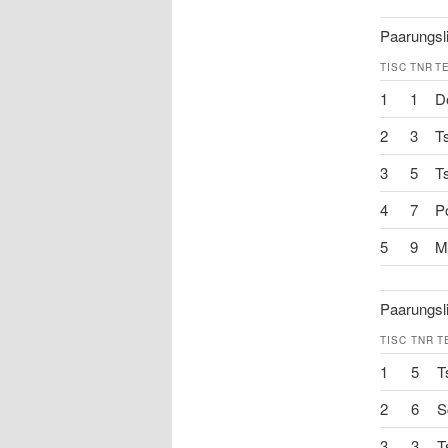
Paarungsli
TISC
TNR
T
1
1
D
2
3
T
3
5
T
4
7
Po
5
9
M
Paarungsli
TISC
TNR
T
1
5
T
2
6
S
3
3
T