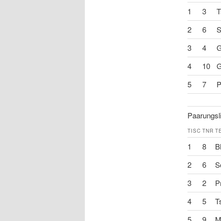
1
3
T
2
6
S
3
4
G
4
10
G
5
7
P
Paarungsli
TISC
TNR
T
1
8
B
2
6
S
3
2
Pr
4
5
T
5
9
M