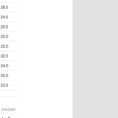
28.5
24.5
25.5
25.0
22.0
22.5
24.0
25.5
23.5
K
ERGEBNI
1 – 0