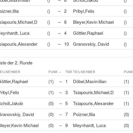
oizner,Illia
()
–
2
Pribyl,Felix
()
siapouris,Michael,D
()
–
8
Bleyer,Kevin Michael
()
eynhardt, Luca
()
–
4
Göttler,Raphael
()
siapouris,Alexander
()
–
10
Granovskiy, David
()
ste der 2. Runde
TEILNEHMER
PUNK
–
TNR
TEILNEHMER
PUN
öttler,Raphael
(1)
–
1
Döbel,Maximilian
(1)
ribyl,Felix
(1)
–
3
Tsiapouris,Michael,D
(1)
choll,Jakob
(0)
–
5
Tsiapouris,Alexander
(1)
ranovskiy, David
(0)
–
7
Poizner,Illia
(0)
leyer,Kevin Michael
(0)
–
9
Meynhardt, Luca
(0)