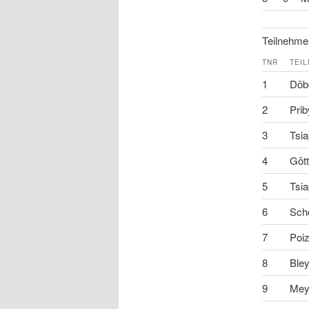
Teilnehmer
TNR
TEI
1
Döbe
2
Prib
3
Tsia
4
Gött
5
Tsia
6
Scho
7
Poiz
8
Bley
9
Mey