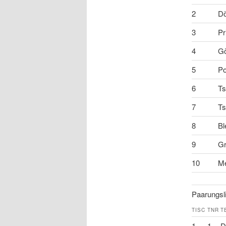
2
Dö
3
Pr
4
Gö
5
Po
6
Ts
7
Ts
8
Bl
9
Gr
10
Me
Paarungsli
TISC
TNR
T
1
1
D