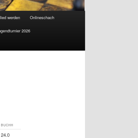
lied werden
Onlineschach
ugendturnier 2026
BUCHH
24.0