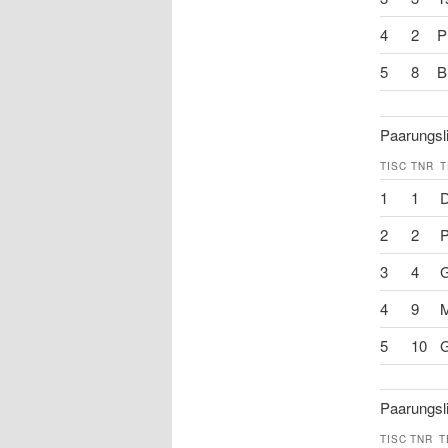
4
2
P
5
8
B
Paarungsli
TISC
TNR
T
1
1
D
2
2
P
3
4
G
4
9
M
5
10
G
Paarungsli
TISC
TNR
T