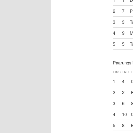
2
7
P
3
3
T
4
9
M
5
5
T
Paarungsli
TISC
TNR
1
4
G
2
2
P
3
6
S
4
10
G
5
8
B