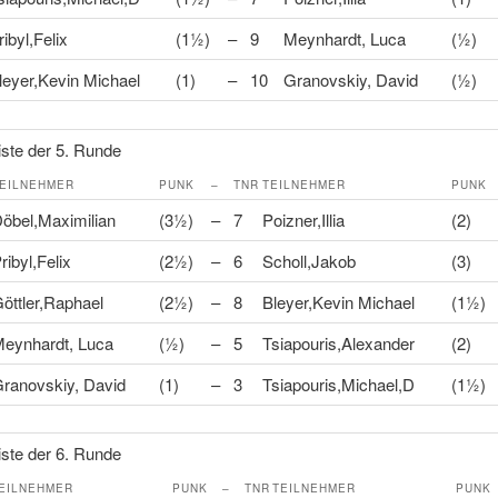
ribyl,Felix
(1½)
–
9
Meynhardt, Luca
(½)
leyer,Kevin Michael
(1)
–
10
Granovskiy, David
(½)
ste der 5. Runde
EILNEHMER
PUNK
–
TNR
TEILNEHMER
PUNK
öbel,Maximilian
(3½)
–
7
Poizner,Illia
(2)
ribyl,Felix
(2½)
–
6
Scholl,Jakob
(3)
öttler,Raphael
(2½)
–
8
Bleyer,Kevin Michael
(1½)
eynhardt, Luca
(½)
–
5
Tsiapouris,Alexander
(2)
ranovskiy, David
(1)
–
3
Tsiapouris,Michael,D
(1½)
ste der 6. Runde
EILNEHMER
PUNK
–
TNR
TEILNEHMER
PUNK