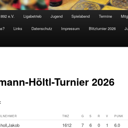
1892 e.V.
Ligabetrieb
Jugend
Spielabend
Termine
Mitg
as?
Links
Datenschutz
Impressum
Blitzturnier 2026
J
mann-Höltl-Turnier 2026
:
ILNEHMER
TWZ
G
S
R
V
PUNK
holl,Jakob
1612
7
6
0
1
6.0