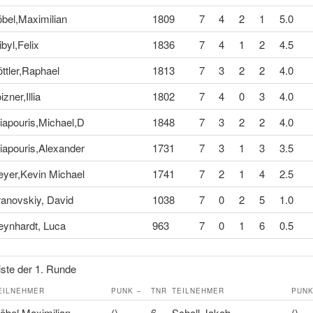
bel,Maximilian
1809
7
4
2
1
5.0
ibyl,Felix
1836
7
4
1
2
4.5
ttler,Raphael
1813
7
3
2
2
4.0
izner,Illia
1802
7
4
0
3
4.0
iapouris,Michael,D
1848
7
3
2
2
4.0
iapouris,Alexander
1731
7
3
1
3
3.5
eyer,Kevin Michael
1741
7
2
1
4
2.5
anovskiy, David
1038
7
0
2
5
1.0
ynhardt, Luca
963
7
0
1
6
0.5
ste der 1. Runde
EILNEHMER
PUNK
–
TNR
TEILNEHMER
PUN
öbel,Maximilian
()
–
6
Scholl,Jakob
()