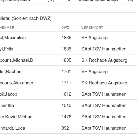
liste: (Sortiert nach DWZ)
LNEHMER
DWZ
VEREIN/ORT
l,Maximilian
1836
SF Augsburg
yl,Felix
1836
SAbt TSV Haunstetten
pouris,Michael,D
1835
SK Rochade Augsburg
ler,Raphael
1761
SF Augsburg
pouris,Alexander
1711
SK Rochade Augsburg
ll,Jakob
1612
SAbt TSV Haunstetten
ner,Illia
1510
SAbt TSV Haunstetten
er,Kevin Michael
1476
SAbt TSV Haunstetten
nhardt, Luca
892
SAbt TSV Haunstetten