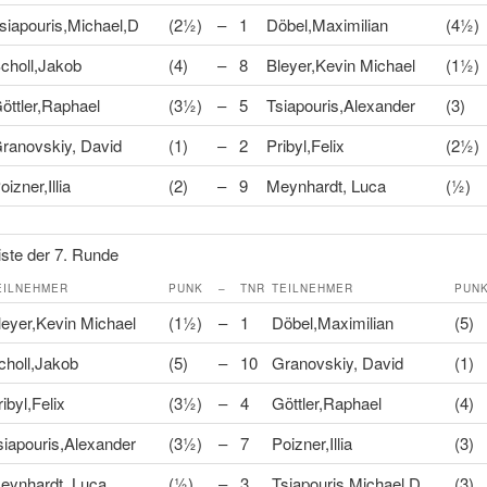
siapouris,Michael,D
(2½)
–
1
Döbel,Maximilian
(4½)
choll,Jakob
(4)
–
8
Bleyer,Kevin Michael
(1½)
öttler,Raphael
(3½)
–
5
Tsiapouris,Alexander
(3)
ranovskiy, David
(1)
–
2
Pribyl,Felix
(2½)
oizner,Illia
(2)
–
9
Meynhardt, Luca
(½)
ste der 7. Runde
EILNEHMER
PUNK
–
TNR
TEILNEHMER
PUN
leyer,Kevin Michael
(1½)
–
1
Döbel,Maximilian
(5)
choll,Jakob
(5)
–
10
Granovskiy, David
(1)
ibyl,Felix
(3½)
–
4
Göttler,Raphael
(4)
siapouris,Alexander
(3½)
–
7
Poizner,Illia
(3)
eynhardt, Luca
(½)
–
3
Tsiapouris,Michael,D
(3)