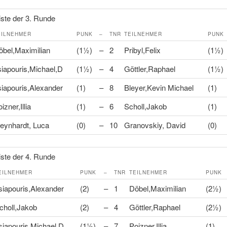
ste der 3. Runde
EILNEHMER
PUNK
–
TNR
TEILNEHMER
PUNK
öbel,Maximilian
(1½)
–
2
Pribyl,Felix
(1½)
siapouris,Michael,D
(1½)
–
4
Göttler,Raphael
(1½)
siapouris,Alexander
(1)
–
8
Bleyer,Kevin Michael
(1)
izner,Illia
(1)
–
6
Scholl,Jakob
(1)
eynhardt, Luca
(0)
–
10
Granovskiy, David
(0)
ste der 4. Runde
EILNEHMER
PUNK
–
TNR
TEILNEHMER
PUNK
siapouris,Alexander
(2)
–
1
Döbel,Maximilian
(2½)
choll,Jakob
(2)
–
4
Göttler,Raphael
(2½)
siapouris,Michael,D
(1½)
–
7
Poizner,Illia
(1)