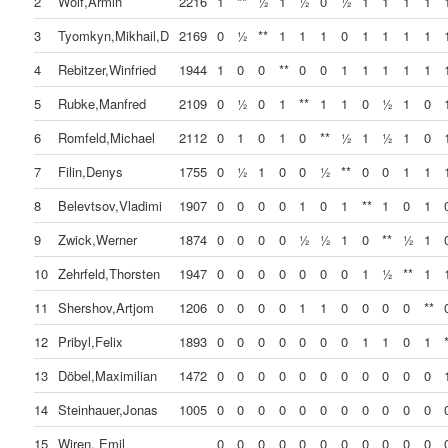
2
Wolf,Armin
2216
1
**
½
1
½
0
½
1
1
1
1
3
Tyomkyn,Mikhail,D
2169
0
½
**
1
1
1
0
1
1
1
1
4
Rebitzer,Winfried
1944
1
0
0
**
0
0
1
1
1
1
1
5
Rubke,Manfred
2109
0
½
0
1
**
1
1
0
½
1
0
6
Romfeld,Michael
2112
0
1
0
1
0
**
½
1
½
1
0
7
Filin,Denys
1755
0
½
1
0
0
½
**
0
0
1
1
8
Belevtsov,Vladimi
1907
0
0
0
0
1
0
1
**
1
0
1
9
Zwick,Werner
1874
0
0
0
0
½
½
1
0
**
½
1
10
Zehrfeld,Thorsten
1947
0
0
0
0
0
0
0
1
½
**
1
11
Shershov,Artjom
1206
0
0
0
0
1
1
0
0
0
0
**
12
Pribyl,Felix
1893
0
0
0
0
0
0
0
1
1
0
1
13
Döbel,Maximilian
1472
0
0
0
0
0
0
0
0
0
0
0
14
Steinhauer,Jonas
1005
0
0
0
0
0
0
0
0
0
0
0
15
Wiren, Emil
0
0
0
0
0
0
0
0
0
0
0