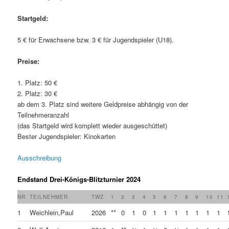
Startgeld:
5 € für Erwachsene bzw. 3 € für Jugendspieler (U18).
Preise:
1. Platz: 50 €
2. Platz: 30 €
ab dem 3. Platz sind weitere Geldpreise abhängig von der
Teilnehmeranzahl
(das Startgeld wird komplett wieder ausgeschüttet)
Bester Jugendspieler: Kinokarten
Ausschreibung
Endstand Drei-Königs-Blitzturnier 2024
NR.
TEILNEHMER
TWZ
1
2
3
4
5
6
7
8
9
10
11
1
Weichlein,Paul
2026
**
0
1
0
1
1
1
1
1
1
1