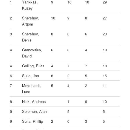
1
Yarikkas,
9
10
10
29
Kuzey
2
Shershov,
10
9
8
27
Artjom
3
Shershov,
8
6
6
20
Denis
4
Granovskiy,
6
8
4
18
David
4
Golling, Elias
4
7
7
18
6
Sulla, Jan
8
2
5
15
7
Meynhardt,
5
4
2
11
Luca
8
Nick, Andreas
1
9
10
9
Solomon, Alan
5
5
9
Sulla, Phillip
2
0
3
5