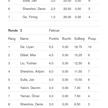
5
Sulla, Jan
3,0
25,00
0,00
6
6
Shershov, Denis
2,0
25,50
0,00
5
7
Ge, Yining
1,0
26,00
0,00
4
Runde
2
Februar
Rang
Name
Punkte
Buchh
SoBerg
Plusp
1
Ge, Liyan
5,5
0,00
18,75
10
2
Döbel, Max
4,5
0,00
15,25
9
3
Liu, Yunhan
4,0
0,00
12,50
8
4
Shershov, Artjom
4,0
0,00
11,50
7
5
Sulla, Jan
4,0
0,00
10,50
6
6
Yalcin, Devrim
3,0
0,00
7,00
5
7
Yaman, Ömer
3,0
0,00
7,50
4
8
Shershov, Denis
3,0
0,00
6,50
3