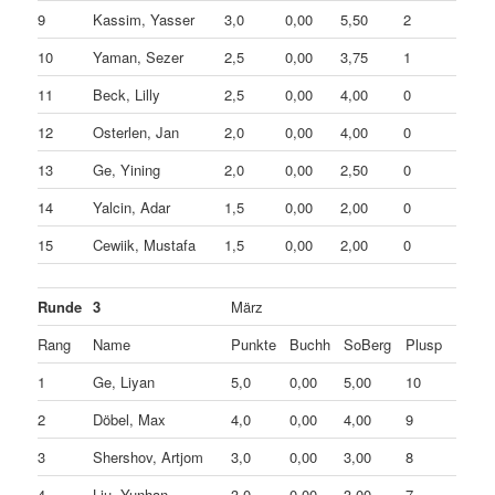
9
Kassim, Yasser
3,0
0,00
5,50
2
10
Yaman, Sezer
2,5
0,00
3,75
1
11
Beck, Lilly
2,5
0,00
4,00
0
12
Osterlen, Jan
2,0
0,00
4,00
0
13
Ge, Yining
2,0
0,00
2,50
0
14
Yalcin, Adar
1,5
0,00
2,00
0
15
Cewiik, Mustafa
1,5
0,00
2,00
0
Runde
3
März
Rang
Name
Punkte
Buchh
SoBerg
Plusp
1
Ge, Liyan
5,0
0,00
5,00
10
2
Döbel, Max
4,0
0,00
4,00
9
3
Shershov, Artjom
3,0
0,00
3,00
8
4
Liu, Yunhan
3,0
0,00
3,00
7