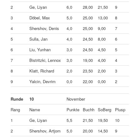
2
Ge, Liyan
6,0
28,00
21,50
9
3
Döbel, Max
5,0
25,00
13,00
8
4
Shershov, Denis
4,0
25,00
9,00
7
5
Sulla, Jan
4,0
24,50
8,00
6
6
Liu, Yunhan
3,0
24,50
4,50
5
7
Bistritzki, Lennox
3,0
19,00
4,00
4
8
Klatt, Richard
2,0
23,50
2,00
3
9
Yalcin, Devrim
0,0
22,00
0,00
2
Runde
10
November
Rang
Name
Punkte
Buchh
SoBerg
Plusp
1
Ge, Liyan
5,5
21,50
19,50
10
2
Shershov, Artjom
5,0
20,00
14,50
9