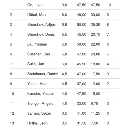
1
Ge, Liyan
9,0
47,50
47,50
10
2
Döbel, Max
8,0
48,00
39,00
9
3
Shershov, Artjom
5,5
50,00
25,25
8
4
Shershov, Denis
5,5
45,50
20,75
7
5
Liu, Yunhan
5,0
50,00
22,00
6
6
Osterlen, Jan
5,0
47,00
20,00
5
7
Sulla, Jan
5,0
45,50
18,00
4
8
Steinhauer, Daniel
4,5
47,00
17,50
3
9
Yalcin, Adar
4,5
37,00
12,00
2
10
Kassim, Yasser
4,0
47,50
15,00
1
11
Trenger, Angelo
4,0
33,00
9,75
0
12
Yaman, Sezer
3,5
41,00
11,25
0
13
Hirthe, Leon
3,5
31,50
7,50
0