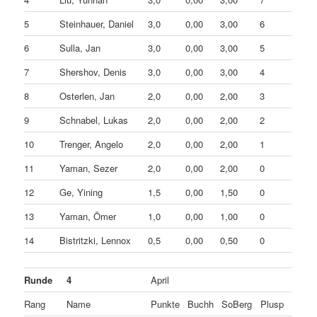
5
Steinhauer, Daniel
3,0
0,00
3,00
6
6
Sulla, Jan
3,0
0,00
3,00
5
7
Shershov, Denis
3,0
0,00
3,00
4
8
Osterlen, Jan
2,0
0,00
2,00
3
9
Schnabel, Lukas
2,0
0,00
2,00
2
10
Trenger, Angelo
2,0
0,00
2,00
1
11
Yaman, Sezer
2,0
0,00
2,00
0
12
Ge, Yining
1,5
0,00
1,50
0
13
Yaman, Ömer
1,0
0,00
1,00
0
14
Bistritzki, Lennox
0,5
0,00
0,50
0
Runde
4
April
Rang
Name
Punkte
Buchh
SoBerg
Plusp