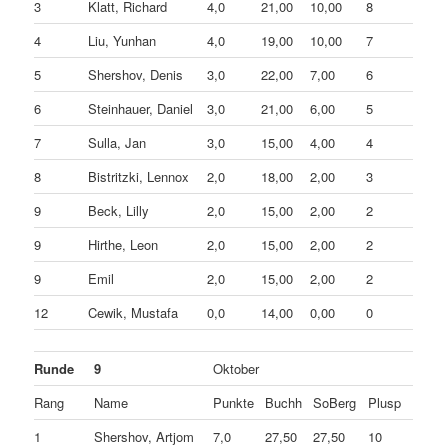
3
Klatt, Richard
4,0
21,00
10,00
8
4
Liu, Yunhan
4,0
19,00
10,00
7
5
Shershov, Denis
3,0
22,00
7,00
6
6
Steinhauer, Daniel
3,0
21,00
6,00
5
7
Sulla, Jan
3,0
15,00
4,00
4
8
Bistritzki, Lennox
2,0
18,00
2,00
3
9
Beck, Lilly
2,0
15,00
2,00
2
9
Hirthe, Leon
2,0
15,00
2,00
2
9
Emil
2,0
15,00
2,00
2
12
Cewik, Mustafa
0,0
14,00
0,00
0
Runde
9
Oktober
Rang
Name
Punkte
Buchh
SoBerg
Plusp
1
Shershov, Artjom
7,0
27,50
27,50
10