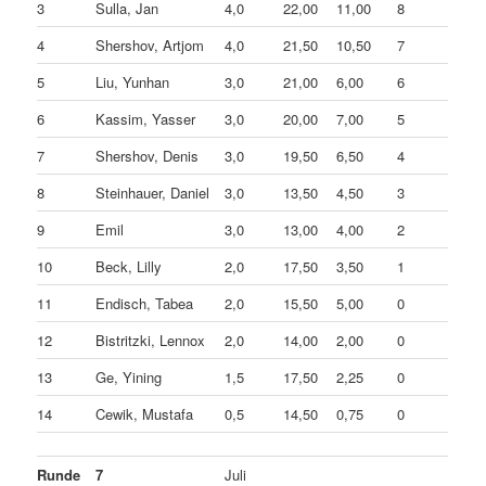
3
Sulla, Jan
4,0
22,00
11,00
8
4
Shershov, Artjom
4,0
21,50
10,50
7
5
Liu, Yunhan
3,0
21,00
6,00
6
6
Kassim, Yasser
3,0
20,00
7,00
5
7
Shershov, Denis
3,0
19,50
6,50
4
8
Steinhauer, Daniel
3,0
13,50
4,50
3
9
Emil
3,0
13,00
4,00
2
10
Beck, Lilly
2,0
17,50
3,50
1
11
Endisch, Tabea
2,0
15,50
5,00
0
12
Bistritzki, Lennox
2,0
14,00
2,00
0
13
Ge, Yining
1,5
17,50
2,25
0
14
Cewik, Mustafa
0,5
14,50
0,75
0
Runde
7
Juli