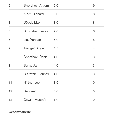
2
Shershov, Artjom
9,0
9
3
Klatt, Richard
8,0
8
3
Döbel, Max
8,0
8
5
Schnabel, Lukas
7,0
6
6
Liu, Yunhan
5,0
5
7
Trenger, Angelo
4,5
4
8
Shershov, Denis
4,0
3
8
Sulla, Jan
4,0
3
8
Bistritzki, Lennox
4,0
3
11
Hirthe, Leon
3,5
0
12
Benjamin
3,0
0
13
Cewik, Mustafa
1,0
0
Gesamttabelle