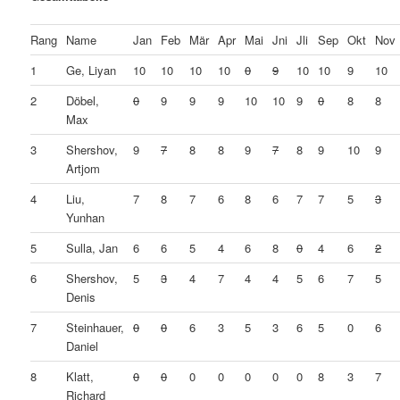
Rang
Name
Jan
Feb
Mär
Apr
Mai
Jni
Jli
Sep
Okt
Nov
1
Ge, Liyan
10
10
10
10
0
9
10
10
9
10
2
Döbel,
0
9
9
9
10
10
9
0
8
8
Max
3
Shershov,
9
7
8
8
9
7
8
9
10
9
Artjom
4
Liu,
7
8
7
6
8
6
7
7
5
3
Yunhan
5
Sulla, Jan
6
6
5
4
6
8
0
4
6
2
6
Shershov,
5
3
4
7
4
4
5
6
7
5
Denis
7
Steinhauer,
0
0
6
3
5
3
6
5
0
6
Daniel
8
Klatt,
0
0
0
0
0
0
0
8
3
7
Richard