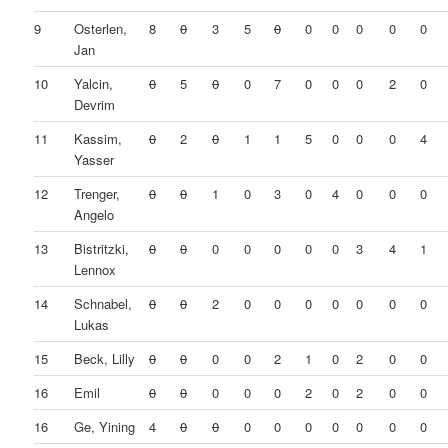
9
Osterlen,
8
0
3
5
0
0
0
0
0
0
Jan
10
Yalcin,
0
5
0
0
7
0
0
0
2
0
Devrim
11
Kassim,
0
2
0
1
1
5
0
0
0
4
Yasser
12
Trenger,
0
0
1
0
3
0
4
0
0
0
Angelo
13
Bistritzki,
0
0
0
0
0
0
0
3
4
1
Lennox
14
Schnabel,
0
0
2
0
0
0
0
0
0
0
Lukas
15
Beck, Lilly
0
0
0
0
2
1
0
2
0
0
16
Emil
0
0
0
0
0
2
0
2
0
0
16
Ge, Yining
4
0
0
0
0
0
0
0
0
0