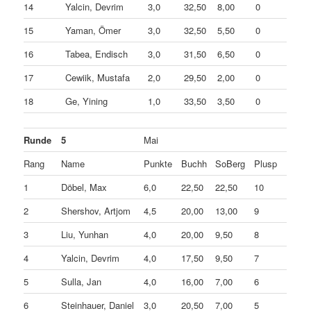
14
Yalcin, Devrim
3,0
32,50
8,00
0
15
Yaman, Ömer
3,0
32,50
5,50
0
16
Tabea, Endisch
3,0
31,50
6,50
0
17
Cewiik, Mustafa
2,0
29,50
2,00
0
18
Ge, Yining
1,0
33,50
3,50
0
Runde
5
Mai
Rang
Name
Punkte
Buchh
SoBerg
Plusp
1
Döbel, Max
6,0
22,50
22,50
10
2
Shershov, Artjom
4,5
20,00
13,00
9
3
Liu, Yunhan
4,0
20,00
9,50
8
4
Yalcin, Devrim
4,0
17,50
9,50
7
5
Sulla, Jan
4,0
16,00
7,00
6
6
Steinhauer, Daniel
3,0
20,50
7,00
5