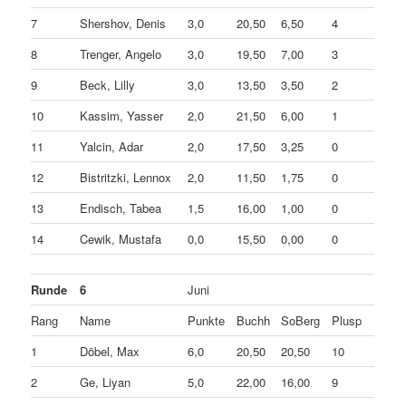
7
Shershov, Denis
3,0
20,50
6,50
4
8
Trenger, Angelo
3,0
19,50
7,00
3
9
Beck, Lilly
3,0
13,50
3,50
2
10
Kassim, Yasser
2,0
21,50
6,00
1
11
Yalcin, Adar
2,0
17,50
3,25
0
12
Bistritzki, Lennox
2,0
11,50
1,75
0
13
Endisch, Tabea
1,5
16,00
1,00
0
14
Cewik, Mustafa
0,0
15,50
0,00
0
Runde
6
Juni
Rang
Name
Punkte
Buchh
SoBerg
Plusp
1
Döbel, Max
6,0
20,50
20,50
10
2
Ge, Liyan
5,0
22,00
16,00
9