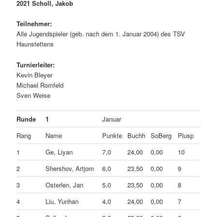
2021 Scholl, Jakob
Teilnehmer:
Alle Jugendspieler (geb. nach dem 1. Januar 2004) des TSV
Haunstettens
Turnierleiter:
Kevin Bleyer
Michael Romfeld
Sven Weise
Runde
1
Januar
Rang
Name
Punkte
Buchh
SoBerg
Plusp
1
Ge, Liyan
7,0
24,00
0,00
10
2
Shershov, Artjom
6,0
23,50
0,00
9
3
Osterlen, Jan
5,0
23,50
0,00
8
4
Liu, Yunhan
4,0
24,00
0,00
7