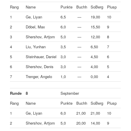
Rang
Name
Punkte
Buchh
SoBerg
Plusp
1
Ge, Liyan
6,5
—
19,00
10
2
Döbel, Max
6,0
—
15,50
9
3
Shershov, Artjom
5,0
—
12,00
8
4
Liu, Yunhan
3,5
—
6,50
7
5
Steinhauer, Daniel
3,0
—
4,50
6
6
Shershov, Denis
3,0
—
4,00
5
7
Trenger, Angelo
1,0
—
0,00
4
Runde
8
September
Rang
Name
Punkte
Buchh
SoBerg
Plusp
1
Ge, Liyan
6,0
21,00
21,00
10
2
Shershov, Artjom
5,0
20,00
14,00
9