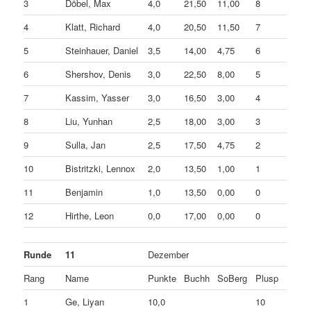
3
Döbel, Max
4,0
21,50
11,00
8
4
Klatt, Richard
4,0
20,50
11,50
7
5
Steinhauer, Daniel
3,5
14,00
4,75
6
6
Shershov, Denis
3,0
22,50
8,00
5
7
Kassim, Yasser
3,0
16,50
3,00
4
8
Liu, Yunhan
2,5
18,00
3,00
3
9
Sulla, Jan
2,5
17,50
4,75
2
10
Bistritzki, Lennox
2,0
13,50
1,00
1
11
Benjamin
1,0
13,50
0,00
0
12
Hirthe, Leon
0,0
17,00
0,00
0
Runde
11
Dezember
Rang
Name
Punkte
Buchh
SoBerg
Plusp
1
Ge, Liyan
10,0
10