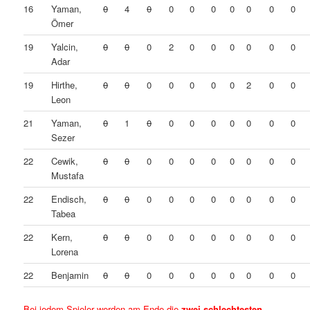
16
Yaman,
0
4
0
0
0
0
0
0
0
0
Ömer
19
Yalcin,
0
0
0
2
0
0
0
0
0
0
Adar
19
Hirthe,
0
0
0
0
0
0
0
2
0
0
Leon
21
Yaman,
0
1
0
0
0
0
0
0
0
0
Sezer
22
Cewik,
0
0
0
0
0
0
0
0
0
0
Mustafa
22
Endisch,
0
0
0
0
0
0
0
0
0
0
Tabea
22
Kern,
0
0
0
0
0
0
0
0
0
0
Lorena
22
Benjamin
0
0
0
0
0
0
0
0
0
0
Bei jedem Spieler werden am Ende die
zwei schlechtesten