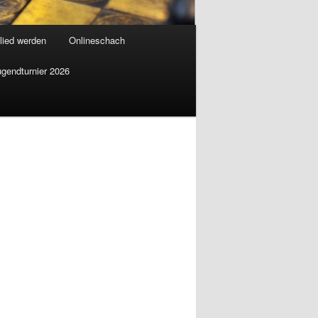
lied werden
Onlineschach
ugendturnier 2026