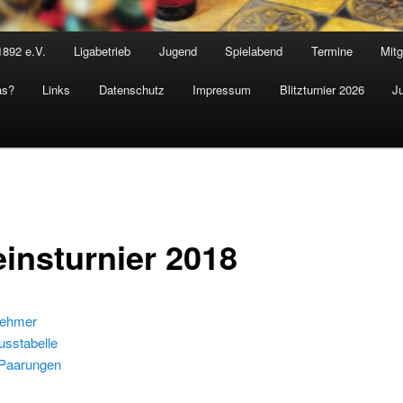
1892 e.V.
Ligabetrieb
Jugend
Spielabend
Termine
Mitg
as?
Links
Datenschutz
Impressum
Blitzturnier 2026
J
einsturnier 2018
nehmer
usstabelle
 Paarungen