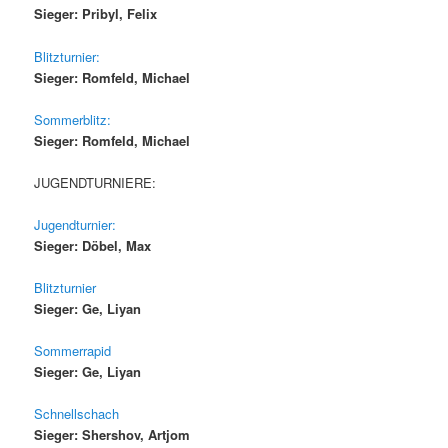
Sieger: Pribyl, Felix
Blitzturnier:
Sieger: Romfeld, Michael
Sommerblitz:
Sieger: Romfeld, Michael
JUGENDTURNIERE:
Jugendturnier:
Sieger: Döbel, Max
Blitzturnier
Sieger: Ge, Liyan
Sommerrapid
Sieger: Ge, Liyan
Schnellschach
Sieger: Shershov, Artjom