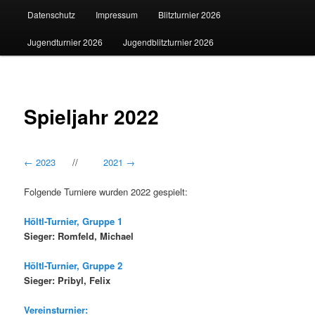
Datenschutz
Impressum
Blitzturnier 2026
Jugendturnier 2026
Jugendblitzturnier 2026
Spieljahr 2022
← 2023
//
2021 →
Folgende Turniere wurden 2022 gespielt:
Höltl-Turnier, Gruppe 1
Sieger: Romfeld, Michael
Höltl-Turnier, Gruppe 2
Sieger: Pribyl, Felix
Vereinsturnier: