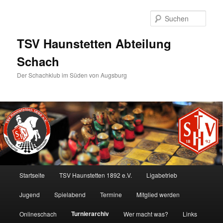
Such
TSV Haunstetten Abteilung
Schach
Der Schachklub im Süden von Augsburg
Hauptmenü
Startseite
TSV Haunstetten 1892 e.V.
Ligabetrieb
Zum
Jugend
Spielabend
Termine
Mitglied werden
Inhalt
Turnierarchiv
Onlineschach
Wer macht was?
Links
wechseln