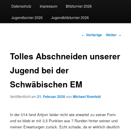
Datenschutz
Impressum
Blitzturnier 2026
Jugendturnier 2026
Jugendblitzturnier 2026
Beitrags-
←
Vorherige
Weiter
→
Navigation
Tolles Abschneiden unserer
Jugend bei der
Schwäbischen EM
Veröffentlicht am
21. Februar 2026
von
Michael Romfeld
In der U14 fand Artjom leider nicht wie erwartet zu seiner Form
und so blieb er mit 3,5 Punkten aus 7 Runden hinter seinen und
meinen Erwartungen zurück. Echt schade, da er wirklich deutlich