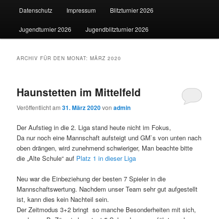
Datenschutz
Impressum
Blitzturnier 2026
wechseln
Jugendturnier 2026
Jugendblitzturnier 2026
ARCHIV FÜR DEN MONAT:
MÄRZ 2020
Haunstetten im Mittelfeld
Veröffentlicht am
31. März 2020
von
admin
Der Aufstieg in die 2. Liga stand heute nicht im Fokus,
Da nur noch eine Mannschaft aufsteigt und GM`s von unten nach
oben drängen, wird zunehmend schwieriger, Man beachte bitte
die „Alte Schule“ auf
Platz 1 in dieser Liga
Neu war die Einbeziehung der besten 7 Spieler in die
Mannschaftswertung. Nachdem unser Team sehr gut aufgestellt
ist, kann dies kein Nachteil sein.
Der Zeitmodus 3+2 bringt so manche Besonderheiten mit sich,