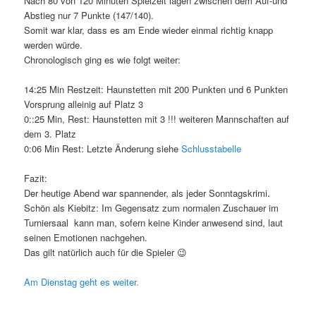
Nach 80 von 120 Minuten Spielzeit lagen zwischen dem Auf-und
Abstieg nur 7 Punkte (147/140).
Somit war klar, dass es am Ende wieder einmal richtig knapp
werden würde.
Chronologisch ging es wie folgt weiter:
14:25 Min Restzeit: Haunstetten mit 200 Punkten und 6 Punkten
Vorsprung alleinig auf Platz 3
0::25 Min, Rest: Haunstetten mit 3 !!! weiteren Mannschaften auf
dem 3. Platz
0:06 Min Rest: Letzte Änderung siehe
Schlusstabelle
Fazit:
Der heutige Abend war spannender, als jeder Sonntagskrimi.
Schön als Kiebitz: Im Gegensatz zum normalen Zuschauer im
Turniersaal kann man, sofern keine Kinder anwesend sind, laut
seinen Emotionen nachgehen.
Das gilt natürlich auch für die Spieler 😉
Am Dienstag geht es weiter.