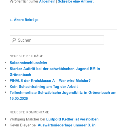
Veröffentlicht unter
Allgemein
|
Schreibe eine Antwort
Beitrags-
←
Ältere Beiträge
Navigation
S
u
c
h
NEUESTE BEITRÄGE
e
Saisonabschlussfeier
n
Starker Auftritt bei der schwäbischen Jugend EM in
Grönenbach
FINALE der Kreisklasse A – Wer wird Meister?
Kein Schachtraining am Tag der Arbeit
Teilnehmerliste Schwäbische Jugendblitz in Grönenbach am
16.05.2026
NEUESTE KOMMENTARE
Wolfgang Malcher
bei
Luitpold Kettler ist verstorben
Kevin Bleyer
bei
Auswärtsniederlage unserer 3. in