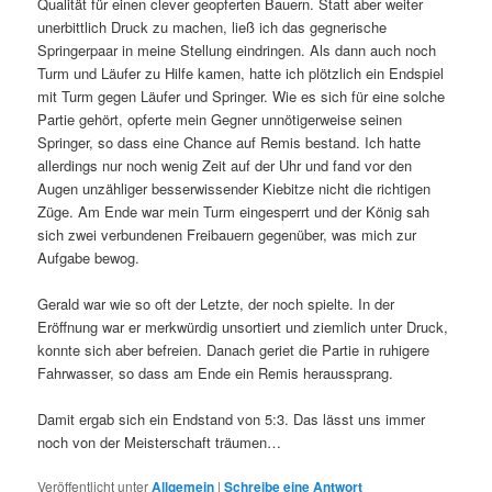
Qualität für einen clever geopferten Bauern. Statt aber weiter
unerbittlich Druck zu machen, ließ ich das gegnerische
Springerpaar in meine Stellung eindringen. Als dann auch noch
Turm und Läufer zu Hilfe kamen, hatte ich plötzlich ein Endspiel
mit Turm gegen Läufer und Springer. Wie es sich für eine solche
Partie gehört, opferte mein Gegner unnötigerweise seinen
Springer, so dass eine Chance auf Remis bestand. Ich hatte
allerdings nur noch wenig Zeit auf der Uhr und fand vor den
Augen unzähliger besserwissender Kiebitze nicht die richtigen
Züge. Am Ende war mein Turm eingesperrt und der König sah
sich zwei verbundenen Freibauern gegenüber, was mich zur
Aufgabe bewog.
Gerald war wie so oft der Letzte, der noch spielte. In der
Eröffnung war er merkwürdig unsortiert und ziemlich unter Druck,
konnte sich aber befreien. Danach geriet die Partie in ruhigere
Fahrwasser, so dass am Ende ein Remis heraussprang.
Damit ergab sich ein Endstand von 5:3. Das lässt uns immer
noch von der Meisterschaft träumen…
Veröffentlicht unter
Allgemein
|
Schreibe eine Antwort