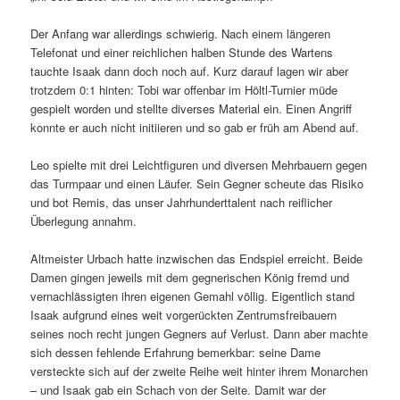
Der Anfang war allerdings schwierig. Nach einem längeren
Telefonat und einer reichlichen halben Stunde des Wartens
tauchte Isaak dann doch noch auf. Kurz darauf lagen wir aber
trotzdem 0:1 hinten: Tobi war offenbar im Höltl-Turnier müde
gespielt worden und stellte diverses Material ein. Einen Angriff
konnte er auch nicht initiieren und so gab er früh am Abend auf.
Leo spielte mit drei Leichtfiguren und diversen Mehrbauern gegen
das Turmpaar und einen Läufer. Sein Gegner scheute das Risiko
und bot Remis, das unser Jahrhunderttalent nach reiflicher
Überlegung annahm.
Altmeister Urbach hatte inzwischen das Endspiel erreicht. Beide
Damen gingen jeweils mit dem gegnerischen König fremd und
vernachlässigten ihren eigenen Gemahl völlig. Eigentlich stand
Isaak aufgrund eines weit vorgerückten Zentrumsfreibauern
seines noch recht jungen Gegners auf Verlust. Dann aber machte
sich dessen fehlende Erfahrung bemerkbar: seine Dame
versteckte sich auf der zweite Reihe weit hinter ihrem Monarchen
– und Isaak gab ein Schach von der Seite. Damit war der