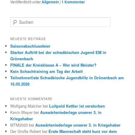
Veröffentlicht unter
Allgemein
|
1
Kommentar
S
u
c
h
NEUESTE BEITRÄGE
e
Saisonabschlussfeier
n
Starker Auftritt bei der schwäbischen Jugend EM in
Grönenbach
FINALE der Kreisklasse A – Wer wird Meister?
Kein Schachtraining am Tag der Arbeit
Teilnehmerliste Schwäbische Jugendblitz in Grönenbach am
16.05.2026
NEUESTE KOMMENTARE
Wolfgang Malcher
bei
Luitpold Kettler ist verstorben
Kevin Bleyer
bei
Auswärtsniederlage unserer 3. in
Kriegshaber
MTM2020
bei
Auswärtsniederlage unserer 3. in Kriegshaber
Der Große Robert
bei
Erste Mannschaft steht kurz vor dem