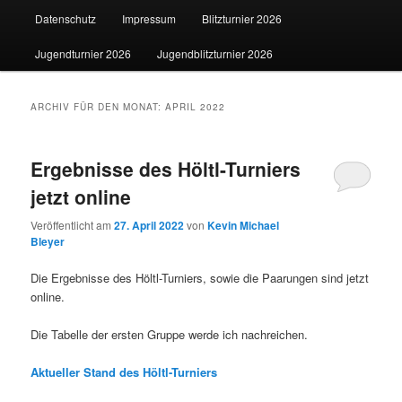
Datenschutz
Impressum
Blitzturnier 2026
wechseln
Jugendturnier 2026
Jugendblitzturnier 2026
ARCHIV FÜR DEN MONAT:
APRIL 2022
Ergebnisse des Höltl-Turniers
jetzt online
Veröffentlicht am
27. April 2022
von
Kevin Michael
Bleyer
Die Ergebnisse des Höltl-Turniers, sowie die Paarungen sind jetzt
online.
Die Tabelle der ersten Gruppe werde ich nachreichen.
Aktueller Stand des Höltl-Turniers