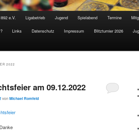
1892 e.V.
Ligabetrieb
Jugend
Spielabend
Termine
Mitg
s?
Links
Datenschutz
Impressum
Blitzturnier 2026
Jug
ER 2022
tsfeier am 09.12.2022
2
von
Michael Romfeld
htsfeier
 Danke