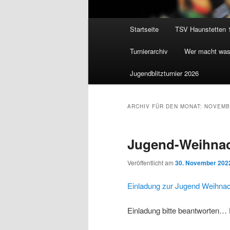
Hauptmenü
Startseite
TSV Haunstetten 
Zum
Zum
Turnierarchiv
Wer macht wa
Inhalt
sekundären
Jugendblitzturnier 2026
wechseln
Inhalt
wechseln
ARCHIV FÜR DEN MONAT:
NOVEMB
Jugend-Weihnach
Veröffentlicht am
30. November 202
Einladung zur Jugend Weihnac
Einladung bitte beantworten…