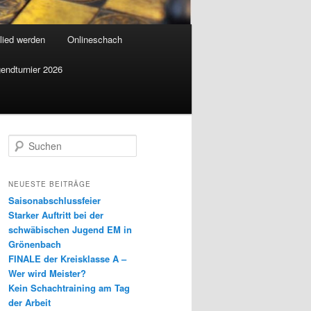
lied werden
Onlineschach
endturnier 2026
S
u
c
h
NEUESTE BEITRÄGE
e
Saisonabschlussfeier
n
Starker Auftritt bei der
schwäbischen Jugend EM in
Grönenbach
FINALE der Kreisklasse A –
Wer wird Meister?
Kein Schachtraining am Tag
der Arbeit