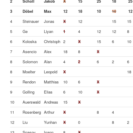
2
Scholl
Jakob
X
15
25
18
25
3
Döbel
Max
12
18
10
10
12
4
Steinauer
Jonas
X
12
15
15
5
Ge
Liyan
1
4
12
12
8
6
Koloska
Christoph
2
X
15
6
10
7
Asencio
Alex
18
8
X
8
Solomon
Alan
4
2
6
2
6
8
Moelter
Leopold
X
18
9
Rendon
Matthias
10
6
X
9
Golling
Elias
6
10
X
10
Auerswald
Andreas
15
X
11
Rosenberg
Arthur
X
8
4
12
Liu
Yunhan
X
0
8
2
13
Spasov
Ioann
8
X