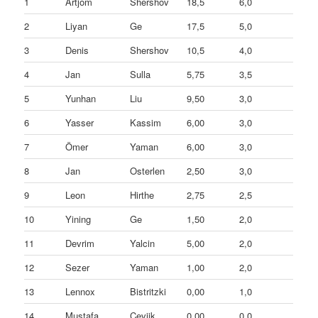
1
Artjom
Shershov
18,5
6,0
2
Liyan
Ge
17,5
5,0
3
Denis
Shershov
10,5
4,0
4
Jan
Sulla
5,75
3,5
5
Yunhan
Liu
9,50
3,0
6
Yasser
Kassim
6,00
3,0
7
Ömer
Yaman
6,00
3,0
8
Jan
Osterlen
2,50
3,0
9
Leon
Hirthe
2,75
2,5
10
Yining
Ge
1,50
2,0
11
Devrim
Yalcin
5,00
2,0
12
Sezer
Yaman
1,00
2,0
13
Lennox
Bistritzki
0,00
1,0
14
Mustafa
Ceviik
0,00
0,0