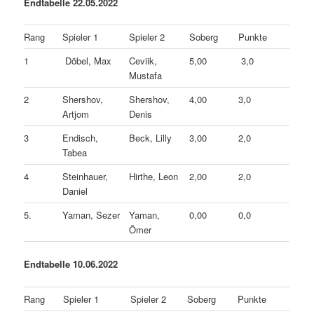
Endtabelle 22.05.2022
Rang
Spieler 1
Spieler 2
Soberg
Punkte
1
Döbel, Max
Ceviik,
5,00
3,0
Mustafa
2
Shershov,
Shershov,
4,00
3,0
Artjom
Denis
3
Endisch,
Beck, Lilly
3,00
2,0
Tabea
4
Steinhauer,
Hirthe, Leon
2,00
2,0
Daniel
5.
Yaman, Sezer
Yaman,
0,00
0,0
Ömer
Endtabelle 10.06.2022
Rang
Spieler 1
Spieler 2
Soberg
Punkte