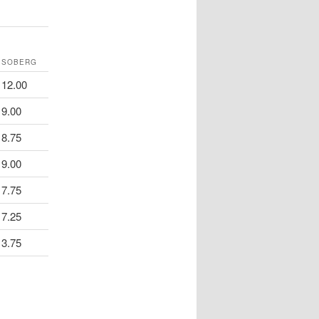
SOBERG
12.00
9.00
8.75
9.00
7.75
7.25
3.75