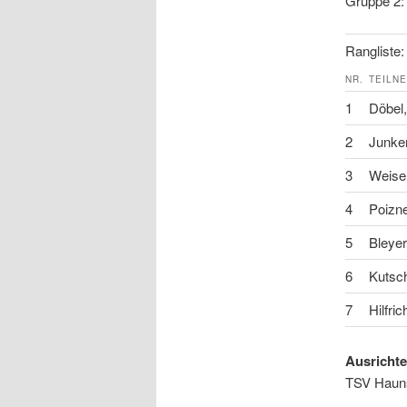
Gruppe 2:
Rangliste:
NR.
TEILN
1
Döbel,
2
Junker
3
Weise
4
Poizner
5
Bleyer
6
Kutsch
7
Hilfric
Ausrichte
TSV Hauns