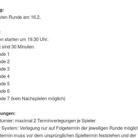
g:
rsten Runde am 16.2.
:
en starten um
19.30 Uhr
.
 sind 30 Minuten.
de 1
de 2
de 3
de 4
de 5
de 6
de 7 (kein Nachspielen mö
glich)
bungen:
turnier: maximal 2 Terminverlegungen je Spieler
 System: Verlegung nur auf Folgetermin der jeweiligen Runde möglic
termin muss vor dem ursprünglichen Spieltermin feststehen und der