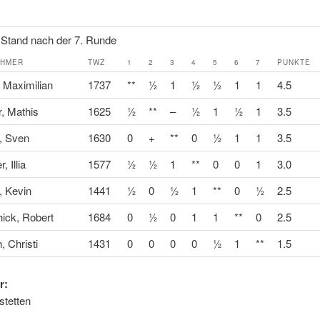
 Stand nach der 7. Runde
EHMER
TWZ
1
2
3
4
5
6
7
PUNKTE
 Maximilian
1737
**
½
1
½
½
1
1
4.5
, Mathis
1625
½
**
–
½
1
½
1
3.5
, Sven
1630
0
+
**
0
½
1
1
3.5
, Illia
1577
½
½
1
**
0
0
1
3.0
, Kevin
1441
½
0
½
1
**
0
½
2.5
ick, Robert
1684
0
½
0
1
1
**
0
2.5
h, Christi
1431
0
0
0
0
½
1
**
1.5
r:
tetten