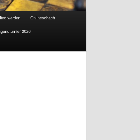
lied werden
Onlineschach
ugendturnier 2026