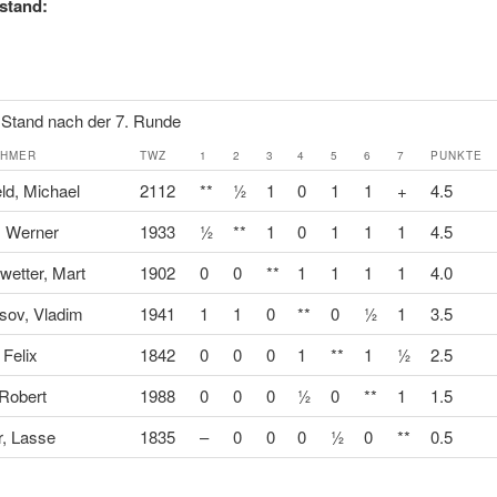
stand:
 Stand nach der 7. Runde
EHMER
TWZ
1
2
3
4
5
6
7
PUNKTE
ld, Michael
2112
**
½
1
0
1
1
+
4.5
, Werner
1933
½
**
1
0
1
1
1
4.5
etter, Mart
1902
0
0
**
1
1
1
1
4.0
sov, Vladim
1941
1
1
0
**
0
½
1
3.5
 Felix
1842
0
0
0
1
**
1
½
2.5
Robert
1988
0
0
0
½
0
**
1
1.5
r, Lasse
1835
–
0
0
0
½
0
**
0.5