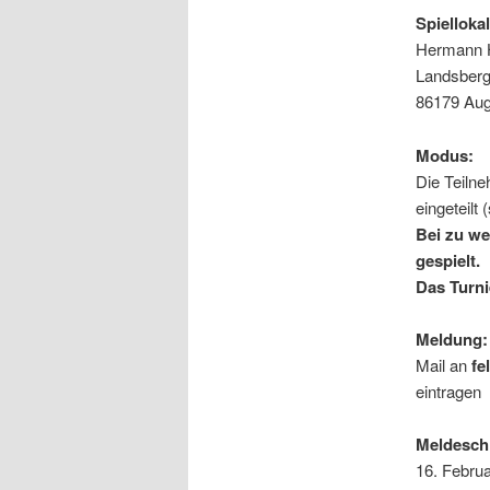
Spiellokal
Hermann H
Landsberg
86179 Aug
Modus:
Die Teiln
eingeteilt
Bei zu we
gespielt.
Das Turn
Meldung:
Mail an
fe
eintragen
Meldesch
16. Februa