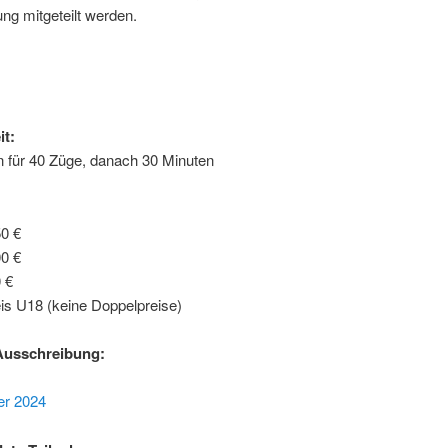
tung mitgeteilt werden.
:
t:
n für 40 Züge, danach 30 Minuten
50 €
00 €
0 €
is U18 (keine Doppelpreise)
Ausschreibung:
ier 2024