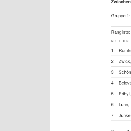
Zwischen
Gruppe 1:
Rangliste:
NR.
TEILN
1
Romfe
2
Zwick
3
Schönw
4
Belevt
5
Pribyl,
6
Luhn, 
7
Junke