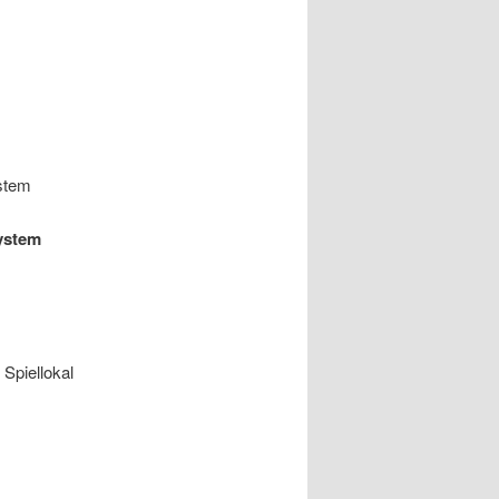
stem
ystem
 Spiellokal