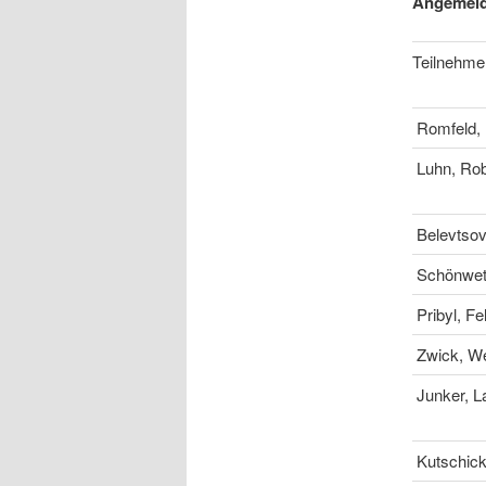
Angemeld
Teilnehme
Romfeld, 
Luhn, Rob
Belevtsov
Schönwett
Pribyl, Fel
Zwick, W
Junker, L
Kutschick