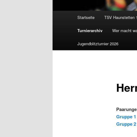
Hauptmenü
Startseite
TSV Haunstetten 
Zum
Turnierarchiv
Wer macht w
Inhalt
Jugendblitzturnier 2026
wechseln
Her
Paarunge
Gruppe 1
Gruppe 2