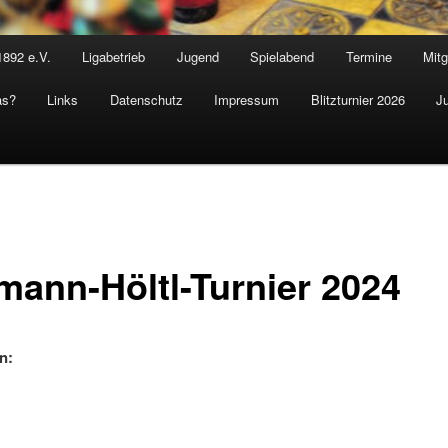
1892 e.V.
Ligabetrieb
Jugend
Spielabend
Termine
Mitg
as?
Links
Datenschutz
Impressum
Blitzturnier 2026
J
mann-Höltl-Turnier 2024
n: