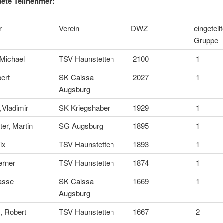
ete Teilnehmer:
r
Verein
DWZ
eingeteilt
Gruppe
Michael
TSV Haunstetten
2100
1
ert
SK Caissa
2027
1
Augsburg
,Vladimir
SK Kriegshaber
1929
1
er, Martin
SG Augsburg
1895
1
ix
TSV Haunstetten
1893
1
erner
TSV Haunstetten
1874
1
asse
SK Caissa
1669
1
Augsburg
, Robert
TSV Haunstetten
1667
2