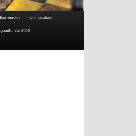
lied werden
Onlineschach
ugendturnier 2026