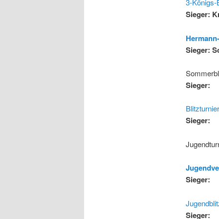
3-Königs-B
Sieger: K
Hermann-H
Sieger: S
Sommerbli
Sieger:
Blitzturnie
Sieger:
Jugendturn
Jugendver
Sieger:
Jugendblit
Sieger: