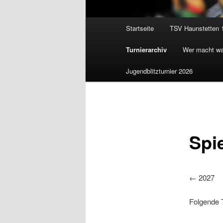
Hauptmenü
Startseite
TSV Haunstetten 
Zum
Turnierarchiv
Wer macht w
Inhalt
Jugendblitzturnier 2026
wechseln
Spi
← 202
Folgende T