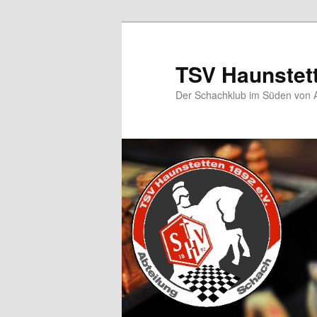
TSV Haunstet
Der Schachklub im Süden von 