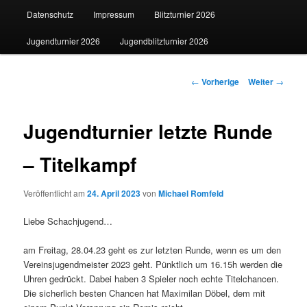
Datenschutz
Impressum
Blitzturnier 2026
Jugendturnier 2026
Jugendblitzturnier 2026
Beitrags-
←
Vorherige
Weiter
→
Navigation
Jugendturnier letzte Runde
– Titelkampf
Veröffentlicht am
24. April 2023
von
Michael Romfeld
Liebe Schachjugend…
am Freitag, 28.04.23 geht es zur letzten Runde, wenn es um den
Vereinsjugendmeister 2023 geht. Pünktlich um 16.15h werden die
Uhren gedrückt. Dabei haben 3 Spieler noch echte Titelchancen.
Die sicherlich besten Chancen hat Maximilan Döbel, dem mit