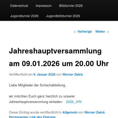
Datenschutz
Impressum
Blitzturnier 2026
Jugendturnier 2026
Jugendblitzturnier 2026
Beitrags-
←
Vorherige
Weiter
→
Navigation
Jahreshauptversammlung
am 09.01.2026 um 20.00 Uhr
Veröffentlicht am
9. Januar 2026
von
Werner Zwick
Liebe Mitglieder der Schachabteilung,
wir möchten Euch ganz herzlich zu unserer
Jahreshauptversammlung einladen:
2026_JHV
Dieser Eintrag wurde veröffentlicht in
Allgemein
von
Werner Zwick
.
Permanenter Link des Eintrags
.