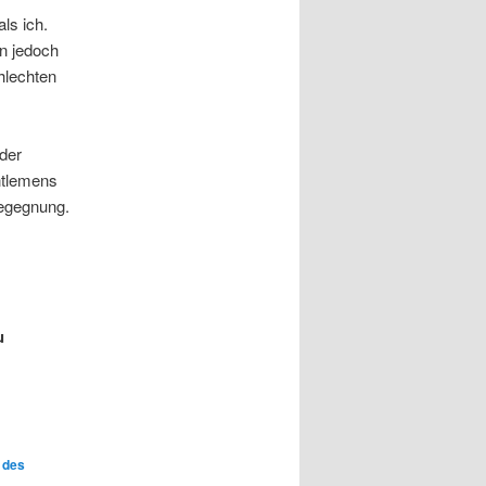
ls ich.
en jedoch
hlechten
der
ntlemens
Begegnung.
u
 des