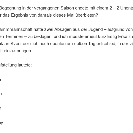
e Begegnung in der vergangenen Saison endete mit einem 2 – 2 Unent
r das Ergebnis von damals dieses Mal überbieten?
amm­mannschaft hatte zwei Absagen aus der Jugend – aufgrund von
n Terminen – zu beklagen, und ich musste erneut kurzfristig Ersatz
k an Sven, der sich noch spontan am selben Tag entschied, in der vi
t einzuspringen.
stellung lautete:
n
n
n
ey