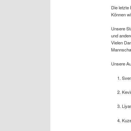
Die letzt
Können wi
Unsere St
und andere
Vielen Dan
Mannschaf
Unsere Auf
Sve
Kevi
Liya
Kuz