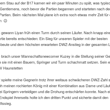
m Stau auf der B17 kamen wir ein paar Minuten zu spät, was typisch
 Gentlemens, noch bevor die Partien begannen und starteten nach de
 Partien. Beim nächsten Mal plane ich extra noch etwas mehr Zeit für 
in 😉
3 gewann Liyan früh einen Turm durch seinen Läufer. Nach knapp ein
rtie bereits entschieden: Ein Sieg für unseren Spieler mit der besten
beute und dem höchsten erwarteten DWZ-Anstieg in der gesamten L
 4 brach unser Mannschaftsnewcomer Kuzey in die Stellung seiner Ge
 sie mit einen Bauern, Springer und Turm schachmatt setzen. Sein e
V Haunstetten
2 spielte meine Gegnerin trotz ihrer weitaus schwächeren DWZ-Zahl s
früh meinen rochierten König mit einer Kombination aus Dame und Läuf
ei Springern verteidigen und die Drohung entschärfen konnte. Nach 
Endspiel ihrerseits holte ich den dritten Punkt und sicherte damit den
tssieg.