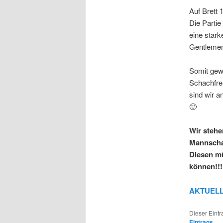
Auf Brett 
Die Partie
eine stark
Gentlemen
Somit gew
Schachfre
sind wir a
🙂
Wir stehe
Mannschaf
Diesen mü
können!!!
AKTUELL
Dieser Eintr
Eintrags
.