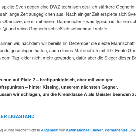
1 spielte Sven gegen eine DWZ-technisch deutlich stärkere Gegnerin a
 sah lange Zeit ausgeglichen aus. Nach einiger Zeit erspielte sich Sv
e Offensive, die er mit einem Damenopfer – was typisch ist für ein sc
 😉 und seine Gegnerin schließlich schachmatt setzte.
annen wir, nachdem wir bereits im Dezember die siebte Mannschaft 
unde geschlagen hatten, auch dieses Mal deutlich mit 4:0. Echte Ge
n dem Tag leider nicht mehr geworden, dafür aber die Sieger dieser 
n nun auf Platz 2 – brettpunktgleich, aber mit weniger
tspunkten – hinter Kissing, unserem nächsten Gegner.
ssen wir schlagen, um die Kreisklasse A als Meister beenden z
ER LIGASTAND
ag wurde veröffentlicht in
Allgemein
von
Kevin Michael Bleyer
.
Permanenter Link