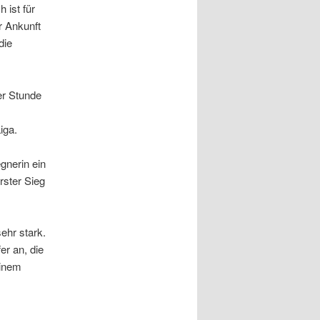
 ist für
r Ankunft
die
er Stunde
iga.
gnerin ein
rster Sieg
ehr stark.
er an, die
einem