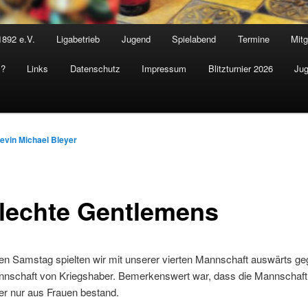
1892 e.V.
Ligabetrieb
Jugend
Spielabend
Termine
Mitg
s?
Links
Datenschutz
Impressum
Blitzturnier 2026
Jug
evin Michael Bleyer
lechte Gentlemens
en Samstag spielten wir mit unserer vierten Mannschaft auswärts ge
nnschaft von Kriegshaber. Bemerkenswert war, dass die Mannschaft
er nur aus Frauen bestand.