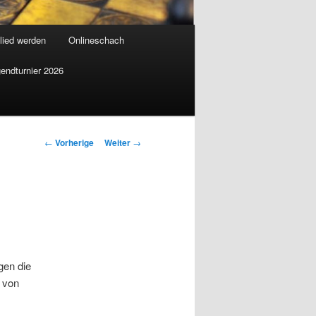
lied werden
Onlineschach
endturnier 2026
Beitrags-
←
Vorherige
Weiter
→
Navigation
gen die
 von