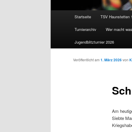
Hauptmenü
Startseite
TSV Haunstetten 
Zum
Turnierarchiv
Wer macht wa
Inhalt
Jugendblitzturnier 2026
wechseln
Veröffentlicht am
1. März 2026
von
K
Sch
Am heutig
Siebte Ma
Kriegshab