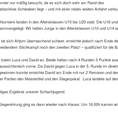
urnier nur mäßig besucht, da es sich doch sehr am Rand des
bezirkes Schwaben liegt – und mit einer relativ weiten Anfahrt verb
turniere fanden in den Altersklassen U10 bis U20 statt. Die U16 un
ammengelegt. Wir hatten Jungs in den Altersklassen U10 und U14 a
 tat sich Artjom überraschend schwer, erreichte jedoch nach Ende de
eidendem Stichkampf noch den zweiten Platz! – qualifiziert für die B
 traten Luca und David an. Beide hatten nach 4 Runden 3 Punkte aus 
aussichtsreich vorne. Da David gegen Luca in der 5. Runde im direk
 gewinnen konnte erreichte David am Ende mit nur 2 Remisen und de
 Partien den Meistertitel und den Siegerpokal. Luca landete auf dem
rtiges Ergebnis unserer Schachjugend.
Siegerehrung ging es dann wieder nach Hause. Um 18.00h kamen wi