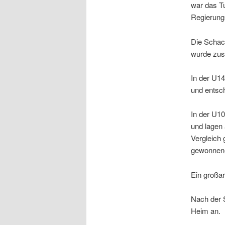
war das T
Regierungs
Die Schach
wurde zus
In der U14
und entsch
In der U10
und lagen 
Vergleich
gewonnener
Ein großa
Nach der 
Heim an.