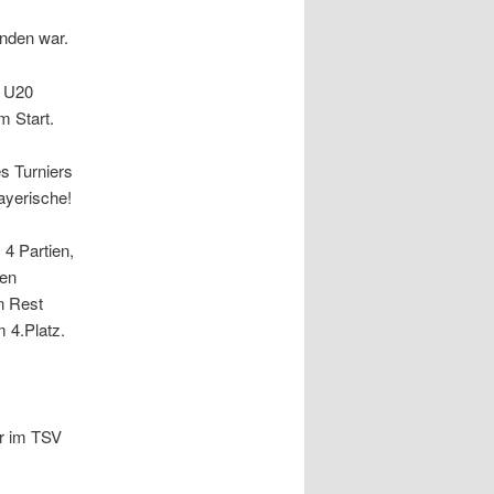
unden war.
d U20
m Start.
s Turniers
ayerische!
4 Partien,
ten
n Rest
 4.Platz.
r im TSV