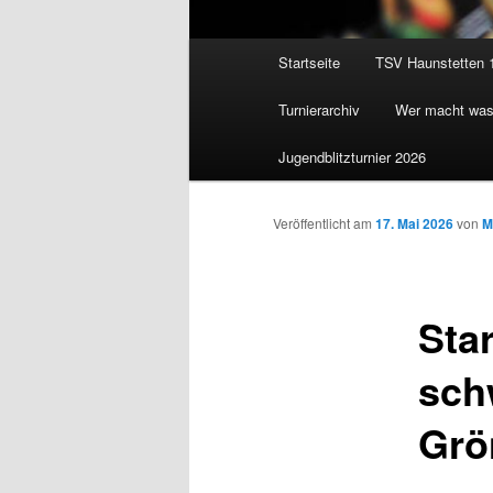
Hauptmenü
Startseite
TSV Haunstetten 
Zum
Turnierarchiv
Wer macht wa
Inhalt
Jugendblitzturnier 2026
wechseln
Veröffentlicht am
17. Mai 2026
von
M
Star
sch
Grö