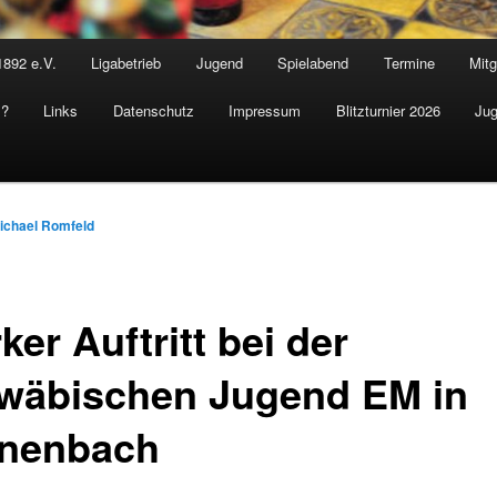
1892 e.V.
Ligabetrieb
Jugend
Spielabend
Termine
Mitg
s?
Links
Datenschutz
Impressum
Blitzturnier 2026
Jug
ichael Romfeld
ker Auftritt bei der
wäbischen Jugend EM in
nenbach