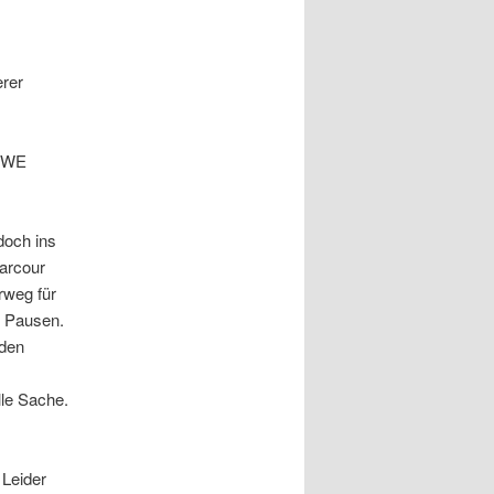
erer
REWE
doch ins
Parcour
rweg für
. Pausen.
 den
le Sache.
 Leider