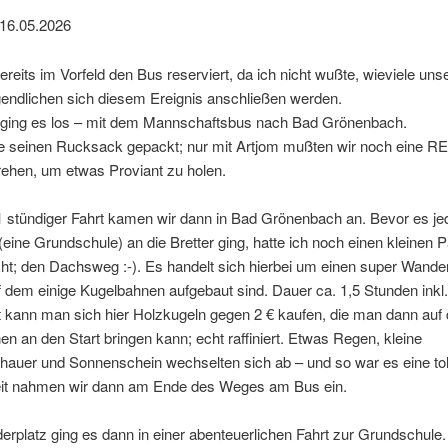
16.05.2026
bereits im Vorfeld den Bus reserviert, da ich nicht wußte, wieviele uns
endlichen sich diesem Ereignis anschließen werden.
ging es los – mit dem Mannschaftsbus nach Bad Grönenbach.
te seinen Rucksack gepackt; nur mit Artjom mußten wir noch eine 
rehen, um etwas Proviant zu holen.
1 stündiger Fahrt kamen wir dann in Bad Grönenbach an. Bevor es je
 (eine Grundschule) an die Bretter ging, hatte ich noch einen kleinen 
t; den Dachsweg :-). Es handelt sich hierbei um einen super Wande
f dem einige Kugelbahnen aufgebaut sind. Dauer ca. 1,5 Stunden inkl
 kann man sich hier Holzkugeln gegen 2 € kaufen, die man dann auf
n an den Start bringen kann; echt raffiniert. Etwas Regen, kleine
hauer und Sonnenschein wechselten sich ab – und so war es eine tol
eit nahmen wir dann am Ende des Weges am Bus ein.
platz ging es dann in einer abenteuerlichen Fahrt zur Grundschule.