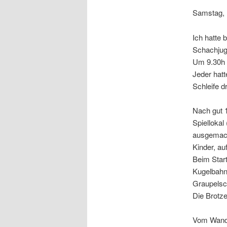
Samstag, 
Ich hatte 
Schachjug
Um 9.30h 
Jeder hat
Schleife d
Nach gut 
Spiellokal
ausgemach
Kinder, au
Beim Start
Kugelbahne
Graupelsc
Die Brotz
Vom Wander