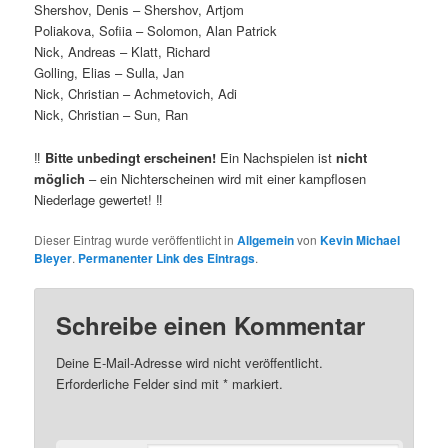
Shershov, Denis – Shershov, Artjom
Poliakova, Sofiia – Solomon, Alan Patrick
Nick, Andreas – Klatt, Richard
Golling, Elias – Sulla, Jan
Nick, Christian – Achmetovich, Adi
Nick, Christian – Sun, Ran
‼️
Bitte unbedingt erscheinen!
Ein Nachspielen ist
nicht
möglich
– ein Nichterscheinen wird mit einer kampflosen
Niederlage gewertet! ‼️
Dieser Eintrag wurde veröffentlicht in
Allgemein
von
Kevin Michael
Bleyer
.
Permanenter Link des Eintrags
.
Schreibe einen Kommentar
Deine E-Mail-Adresse wird nicht veröffentlicht.
Erforderliche Felder sind mit
*
markiert.