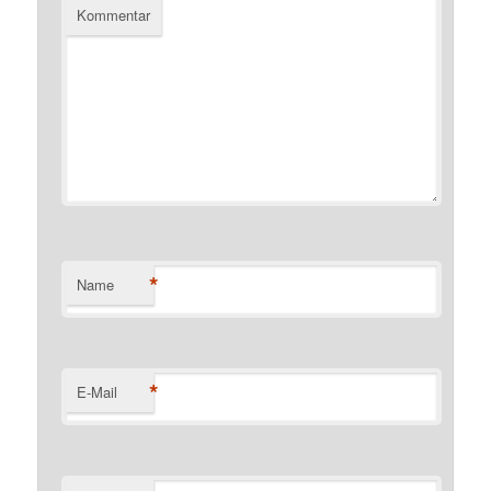
Kommentar
*
Name
*
E-Mail