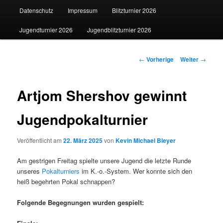
Datenschutz
Impressum
Blitzturnier 2026
Jugendturnier 2026
Jugendblitzturnier 2026
Beitrags-
←
Vorherige
Weiter
→
Navigation
Artjom Shershov gewinnt
Jugendpokalturnier
Veröffentlicht am
22. März 2025
von
Kevin Michael Bleyer
Am gestrigen Freitag spielte unsere Jugend die letzte Runde
unseres
Pokalturniers
im K.-o.-System. Wer konnte sich den
heiß begehrten Pokal schnappen?
Folgende Begegnungen wurden gespielt: