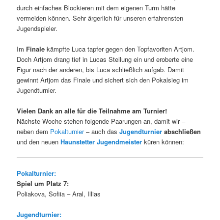
durch einfaches Blockieren mit dem eigenen Turm hätte
vermeiden können. Sehr ärgerlich für unseren erfahrensten
Jugendspieler.
Im
Finale
kämpfte Luca tapfer gegen den Topfavoriten Artjom.
Doch Artjom drang tief in Lucas Stellung ein und eroberte eine
Figur nach der anderen, bis Luca schließlich aufgab. Damit
gewinnt Artjom das Finale und sichert sich den Pokalsieg im
Jugendturnier.
Vielen Dank an alle für die Teilnahme am Turnier!
Nächste Woche stehen folgende Paarungen an, damit wir –
neben dem
Pokalturnier
– auch das
Jugendturnier
abschließen
und den neuen
Haunstetter Jugendmeister
küren können:
Pokalturnier:
Spiel um Platz 7:
Poliakova, Sofiia – Aral, Illias
Jugendturnier: