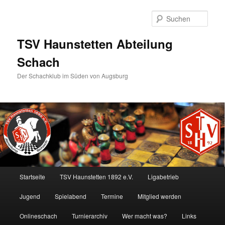
Such
TSV Haunstetten Abteilung
Schach
Der Schachklub im Süden von Augsburg
Hauptmenü
Startseite
TSV Haunstetten 1892 e.V.
Ligabetrieb
Zum
Jugend
Spielabend
Termine
Mitglied werden
Inhalt
Onlineschach
Turnierarchiv
Wer macht was?
Links
wechseln