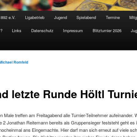
1892 e.V.
Ligabetrieb
Jugend
Spielabend
Termine
Mitg
s?
Links
Datenschutz
Impressum
Blitzturnier 2026
Jug
Michael Romfeld
d letzte Runde Höltl Turni
n Male treffen am Freitagabend alle Turnier-Teilnehmer aufeinander.
W
 2 Jonathan Reitemann bereits als Gruppensieger feststeht geht es i
nocheinmal ans Eingemachte. Hier darf man sich erneut auf viele sc