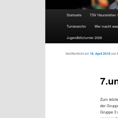
Hauptmenü
Startseite
TSV Haunstetten 
Zum
Turnierarchiv
Wer macht wa
Inhalt
Jugendblitzturnier 2026
wechseln
Veröffentlicht am
18. April 2018
von
7.un
Zum letzte
der Gruppe
Gruppe 3 