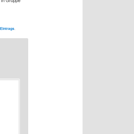
 In Gruppe
Eintrags
.