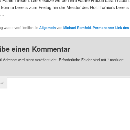
Partien freuen. Die Kiebitze werden ihre wahre Freude daran haben.
könnte bereits zum Freitag hin der Meister des Höltl Turniers bereits
n…
ag wurde veröffentlicht in
Allgemein
von
Michael Romfeld
.
Permanenter Link des 
ibe einen Kommentar
l-Adresse wird nicht veröffentlicht.
Erforderliche Felder sind mit
*
markiert.
ar