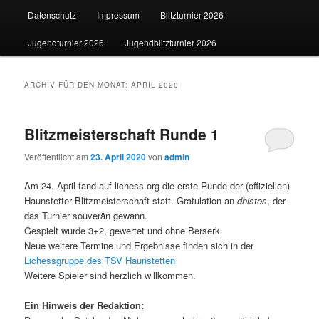
Datenschutz
Impressum
Blitzturnier 2026
wechseln
Jugendturnier 2026
Jugendblitzturnier 2026
ARCHIV FÜR DEN MONAT:
APRIL 2020
Blitzmeisterschaft Runde 1
Veröffentlicht am
23. April 2020
von
admin
Am 24. April fand auf lichess.org die erste Runde der (offiziellen)
Haunstetter Blitzmeisterschaft statt. Gratulation an
dhistos
, der
das Turnier souverän gewann.
Gespielt wurde 3+2, gewertet und ohne Berserk
Neue weitere Termine und Ergebnisse finden sich in der
Lichessgruppe des TSV Haunstetten
Weitere Spieler sind herzlich willkommen.
Ein Hinweis der Redaktion: