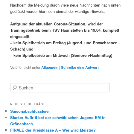
Nachdem die Meldung durch viele neue Nachrichten nach unten
gedrückt wurde, hier noch einmal der wichtige Hinweis:
Aufgrund der aktuellen Corona-Situation, wird der
Trainingsbetrieb beim TSV Haunstetten bis 19.04. komplett
eingestellt:
– kein Spielbetrieb am Freitag (Jugend- und Erwachsenen-
Schach) und
– kein Spielbetrieb am Mittwoch (Senioren-Nachmittag)
Veröffentlicht unter
Allgemein
|
Schreibe eine Antwort
S
u
c
h
NEUESTE BEITRÄGE
e
Saisonabschlussfeier
n
Starker Auftritt bei der schwäbischen Jugend EM in
Grönenbach
FINALE der Kreisklasse A – Wer wird Meister?