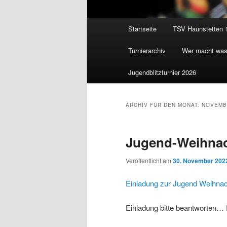
Hauptmenü
Startseite
TSV Haunstetten 
Zum
Zum
Turnierarchiv
Wer macht wa
Inhalt
sekundären
Jugendblitzturnier 2026
wechseln
Inhalt
wechseln
ARCHIV FÜR DEN MONAT:
NOVEMB
Jugend-Weihnach
Veröffentlicht am
30. November 202
Einladung zur Jugend Weihnac
Einladung bitte beantworten…