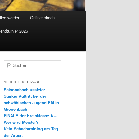
lied werden
Onlineschach
endturnier 2026
S
u
c
h
NEUESTE BEITRÄGE
e
Saisonabschlussfeier
n
Starker Auftritt bei der
schwäbischen Jugend EM in
Grönenbach
FINALE der Kreisklasse A –
Wer wird Meister?
Kein Schachtraining am Tag
der Arbeit