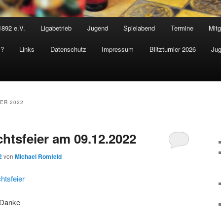
1892 e.V.
Ligabetrieb
Jugend
Spielabend
Termine
Mitg
s?
Links
Datenschutz
Impressum
Blitzturnier 2026
Jug
ER 2022
tsfeier am 09.12.2022
2
von
Michael Romfeld
htsfeier
 Danke