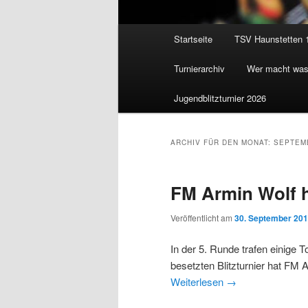
Hauptmenü
Startseite
TSV Haunstetten 
Zum
Zum
Turnierarchiv
Wer macht wa
Inhalt
sekundären
Jugendblitzturnier 2026
wechseln
Inhalt
wechseln
ARCHIV FÜR DEN MONAT:
SEPTEM
FM Armin Wolf h
Veröffentlicht am
30. September 20
In der 5. Runde trafen einige 
besetzten Blitzturnier hat FM 
Weiterlesen
→