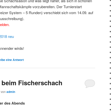
ue Schachsaison und was liegt näher, als sich in schönen
 Mannschaftskämpfe vorzubereiten. Der Turnierstart
eizer System – 5 Runden) verschiebt sich vom 14.09. auf
ausschreibung).
melden.
 2018 neu
annender wirds!
ibe eine Antwort
tz beim Fischerschach
von
admin
ger des Abends