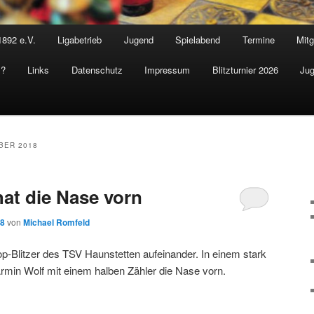
1892 e.V.
Ligabetrieb
Jugend
Spielabend
Termine
Mitg
s?
Links
Datenschutz
Impressum
Blitzturnier 2026
Jug
BER 2018
at die Nase vorn
18
von
Michael Romfeld
Top-Blitzer des TSV Haunstetten aufeinander. In einem stark
Armin Wolf mit einem halben Zähler die Nase vorn.