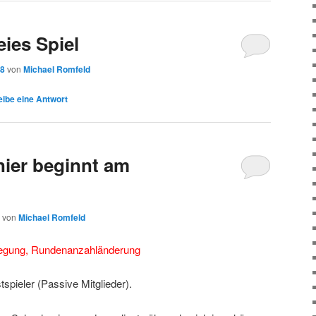
reies Spiel
18
von
Michael Romfeld
ibe eine Antwort
nier beginnt am
von
Michael Romfeld
legung, Rundenanzahländerung
spieler (Passive Mitglieder).