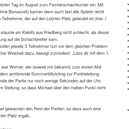
etzten Tag im August zum Fischerschachturnier ein. Mit
ohne Bonuszeit) kamen dann auch fast alle Spieler recht
 Teilnehmer, der auf den Letzten Platz gelandet ist (klar..)
taunte ein Kiebitz aus Friedberg nicht schlecht, als dieser
ellung auf die Schachbretter kam.
tanden jeweils 3 Teilnehmer nun vor dem gleichen Problem:
Eine Weisheit dazu, besagt zumindest: „Lass dir mit dem 1.
war Werner, der (soweit mir bekannt) zum ersten Mal
 dem amtierende Sommerblitzkönig zur Punkteteilung
nde der Partie nur noch wenige Sekunden auf der Uhr,
re Stellung, so dass Michael über den halben Punkt nicht
el gewannen den Rest der Partien, so dass auch eine
ten Platz ergab..