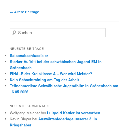
Beitrags-
←
Ältere Beiträge
Navigation
S
u
c
h
NEUESTE BEITRÄGE
e
Saisonabschlussfeier
n
Starker Auftritt bei der schwäbischen Jugend EM in
Grönenbach
FINALE der Kreisklasse A – Wer wird Meister?
Kein Schachtraining am Tag der Arbeit
Teilnehmerliste Schwäbische Jugendblitz in Grönenbach am
16.05.2026
NEUESTE KOMMENTARE
Wolfgang Malcher
bei
Luitpold Kettler ist verstorben
Kevin Bleyer
bei
Auswärtsniederlage unserer 3. in
Kriegshaber