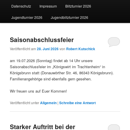
Datenschutz
Impressum
Blitzturnier 2026
wechseln
Jugendturnier 2026
Jugendblitzturnier 2026
Saisonabschlussfeier
Veröffentlicht am
28. Juni 2026
von
Robert Kutschick
am 19.07.2026 (Sonntag) findet ab 14 Uhr unsere
Saisonabschlussfeier im „Königswirt im Trachtenheim“ in
Königsbrunn statt (Donauwörther Str. 46, 86343 Königsbrunn).
Familienangehörige sind ebenfalls gern gesehen.
Wir freuen uns auf Euer Kommen!
Veröffentlicht unter
Allgemein
|
Schreibe eine Antwort
Starker Auftritt bei der